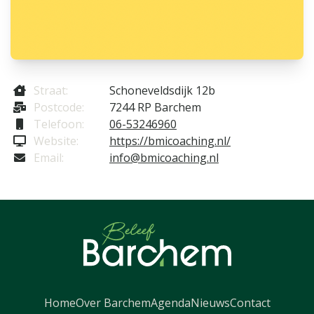
Straat:
Schoneveldsdijk 12b
Postcode:
7244 RP Barchem
Telefoon:
06-53246960
Website:
https://bmicoaching.nl/
Email:
info@bmicoaching.nl
Home
Over Barchem
Agenda
Nieuws
Contact