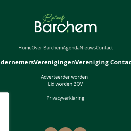
Home
Over Barchem
Agenda
Nieuws
Contact
dernemers
Verenigingen
Vereniging Conta
Adverteerder worden
Lid worden BOV
Privacyverklaring
r