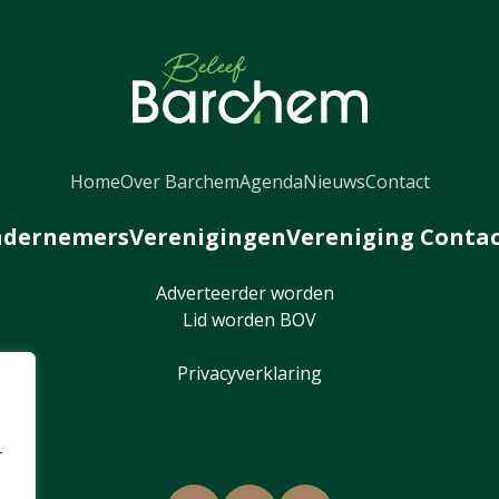
Home
Over Barchem
Agenda
Nieuws
Contact
dernemers
Verenigingen
Vereniging Conta
Adverteerder worden
Lid worden BOV
Privacyverklaring
r