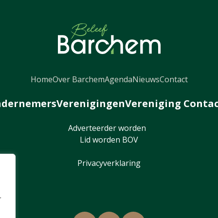
Home
Over Barchem
Agenda
Nieuws
Contact
dernemers
Verenigingen
Vereniging Conta
Adverteerder worden
Lid worden BOV
Privacyverklaring
r