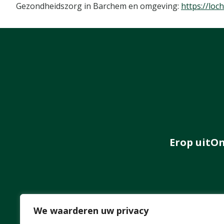
Gezondheidszorg in Barchem en omgeving:
https://lo
Erop uit
On
We waarderen uw privacy