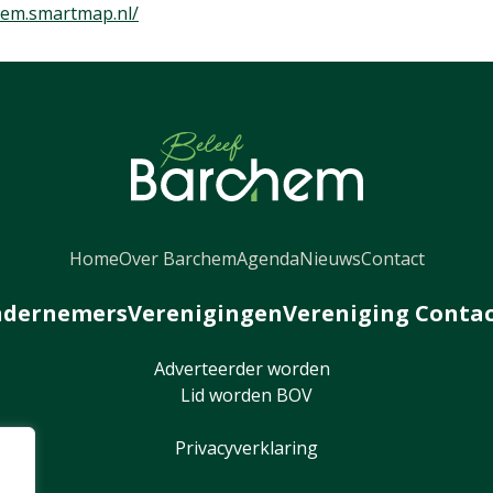
chem.smartmap.nl/
Home
Over Barchem
Agenda
Nieuws
Contact
dernemers
Verenigingen
Vereniging Conta
Adverteerder worden
Lid worden BOV
Privacyverklaring