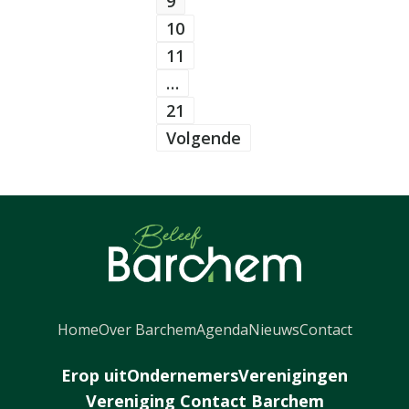
9
10
11
…
21
Volgende
Home
Over Barchem
Agenda
Nieuws
Contact
Erop uit
Ondernemers
Verenigingen
Vereniging Contact Barchem