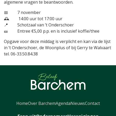
algemene vragen te beantwoorden.
📅 7 november
🕰️ 14:00 uur tot 17:00 uur
📍 Schotzaal van ’t Onderschoer
🎫 Entree €5,00 p.p. en is inclusief koffie/thee
Opgave voor deze middag is verplicht en kan via de lijst
in ’t Onderschoer, de Woonplus of bij Gerry te Walvaart
tel. 06-33.50.84.38
Home
Over Barchem
Agenda
Nieuws
Contact