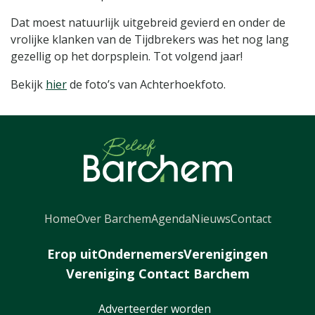
Dat moest natuurlijk uitgebreid gevierd en onder de
vrolijke klanken van de Tijdbrekers was het nog lang
gezellig op het dorpsplein. Tot volgend jaar!
Bekijk
hier
de foto’s van Achterhoekfoto.
Home
Over Barchem
Agenda
Nieuws
Contact
Erop uit
Ondernemers
Verenigingen
Vereniging Contact Barchem
Adverteerder worden