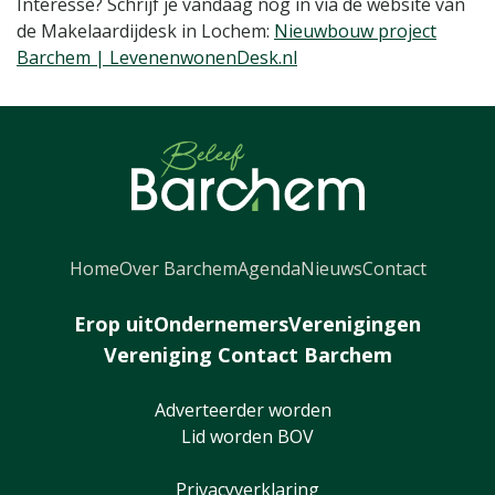
Interesse? Schrijf je vandaag nog in via de website van
de Makelaardijdesk in Lochem:
Nieuwbouw project
Barchem | LevenenwonenDesk.nl
Home
Over Barchem
Agenda
Nieuws
Contact
Erop uit
Ondernemers
Verenigingen
Vereniging Contact Barchem
Adverteerder worden
Lid worden BOV
Privacyverklaring